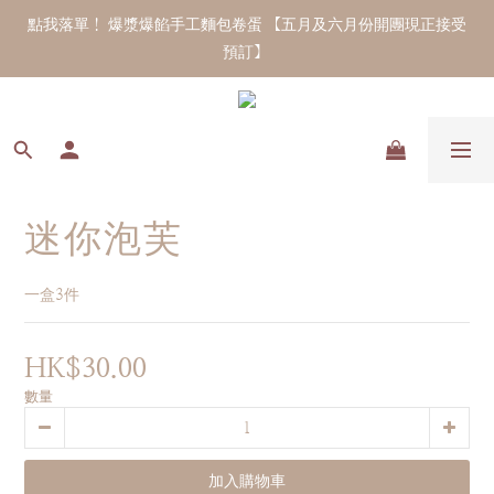
點我落單！ 爆漿爆餡手工麵包卷蛋 【五月及六月份開團現正接受
預訂】 
迷你泡芙
一盒3件
HK$30.00
數量
加入購物車