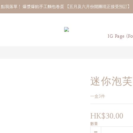
點我落單！ 爆漿爆餡手工麵包卷蛋 【五月及六月份開團現正接受預訂】 
IG Page (Fo
迷你泡芙
一盒3件
HK$30.00
數量