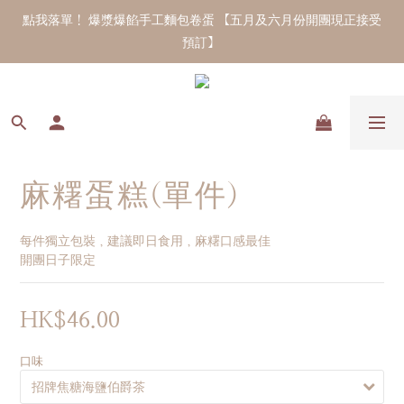
點我落單！ 爆漿爆餡手工麵包卷蛋 【五月及六月份開團現正接受
預訂】 
麻糬蛋糕(單件)
每件獨立包裝，建議即日食用，麻糬口感最佳
開團日子限定
HK$46.00
口味